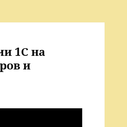
ии 1С на
ров и