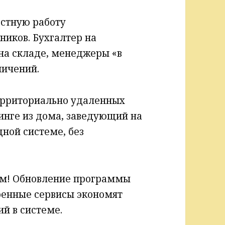
стную работу
иков. Бухгалтер на
на складе, менеджеры «в
ничений.
ерриториально удаленных
синге из дома, заведующий на
дной системе, без
ом! Обновление программы
оенные сервисы экономят
й в системе.