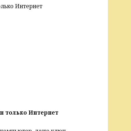
олько Интернет
н только Интернет
а компьютер, даже ключ