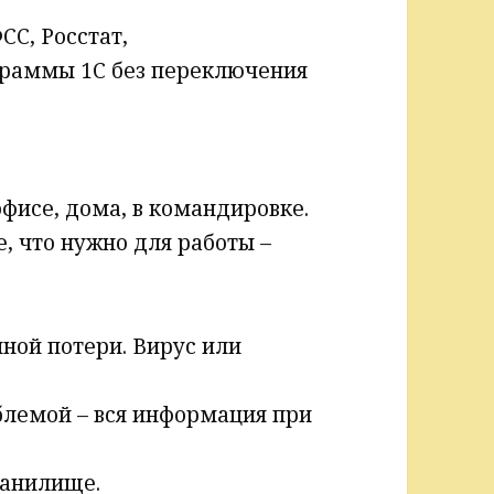
СС, Росстат,
граммы 1С без переключения
офисе, дома, в командировке.
е, что нужно для работы –
йной потери. Вирус или
блемой – вся информация при
ранилище.